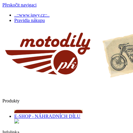
Přeskočit navigaci
..::www.jawy.cz::..
Pravidla nákupu
Produkty
E-SHOP - NÁHRADNÍCH DÍLU
Infolinka