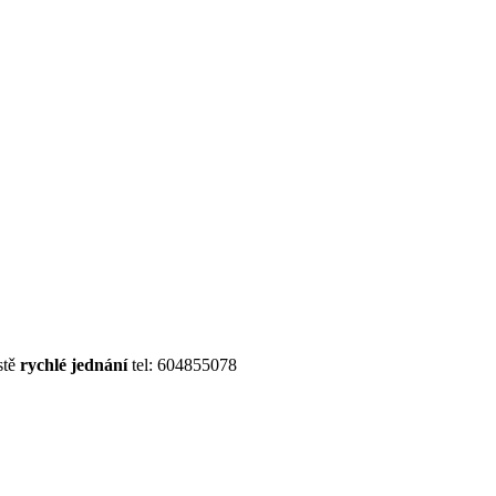
stě
rychlé jednání
tel: 604855078