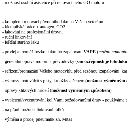
- možnost osobní asistence při renovaci nebo GO motoru
-
kompletní renovaci původního laku na Vašem veteránu
- klempířské práce + autogen, CO2
- lakování na profesionální úrovni
- ruční linkování
- leštění starého laku
- prodej a montáž bezkontaktního zapalovaní
VAPE
(
možno namontov
- generální oprava motoru a převodovky (
samozřejmostí je fotodok
- seřízení/promazání Vašeho motocyklu před sezónou (zapalování, karb
- výbrusy motoválců s písty, kroužky a čepem (
možnost výměnným 
- opravy klikových hřídelí (
možnost výměnným způsobem
)
- vypletení/vycentrování kol Vámi požadovanými dráty - používáme p
- na přání možnost linkování ráfků
- výměna a prodej pneumatik zn. Mitas