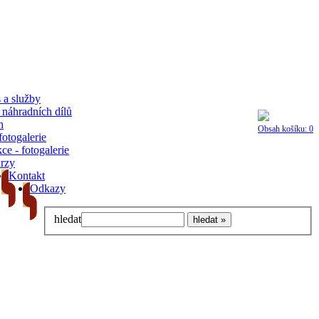
 a služby
 náhradních dílů
h
Obsah košíku: 0
otogalerie
ce - fotogalerie
rzy
Kontakt
Odkazy
hledat