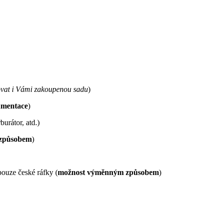
at i Vámi zakoupenou sadu
)
umentace
)
urátor, atd.)
způsobem
)
ouze české ráfky (
možnost výměnným způsobem
)