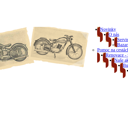
Novinky
O nás
Servis
Bazar
Pomoc na cestác
Renovace - f
Naše ak
Bu