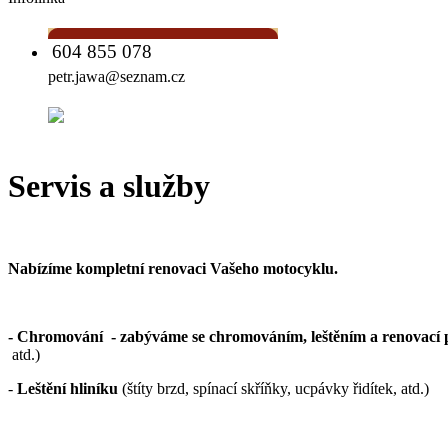
604 855 078
petr.jawa@seznam.cz
Servis a služby
Nabízíme kompletní renovaci Vašeho motocyklu.
- Chromování -
zabýváme se chromováním, leštěním a renovací 
atd.)
-
Leštění hliníku
(štíty brzd, spínací skříňky, ucpávky řidítek, atd.)